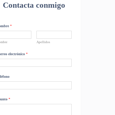
Contacta conmigo
ombre
*
ombre
Apellidos
rreo electrónico
*
léfono
sunto
*