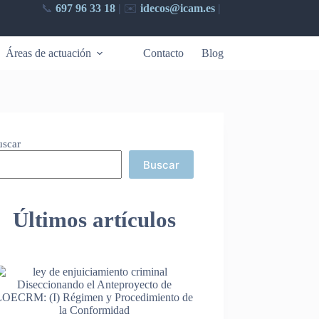
📞
697 96 33 18
|
✉️​
idecos@icam.es
|
Áreas de actuación
Contacto
Blog
uscar
Buscar
Últimos artículos
Diseccionando el Anteproyecto de
LOECRM: (I) Régimen y Procedimiento de
la Conformidad