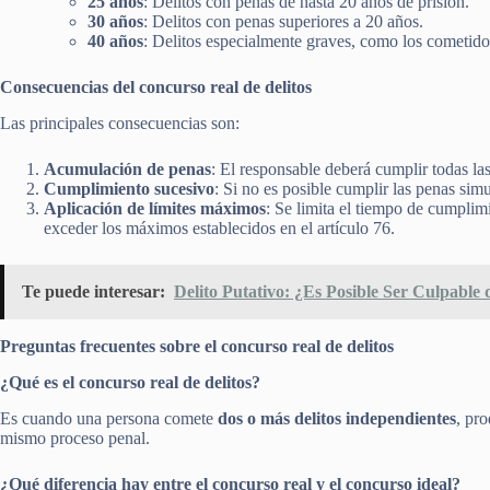
25 años
: Delitos con penas de hasta 20 años de prisión.
30 años
: Delitos con penas superiores a 20 años.
40 años
: Delitos especialmente graves, como los cometid
Consecuencias del concurso real de delitos
Las principales consecuencias son:
Acumulación de penas
: El responsable deberá cumplir todas la
Cumplimiento sucesivo
: Si no es posible cumplir las penas si
Aplicación de límites máximos
: Se limita el tiempo de cumplim
exceder los máximos establecidos en el artículo 76.
Te puede interesar:
Delito Putativo: ¿Es Posible Ser Culpable
Preguntas frecuentes sobre el concurso real de delitos
¿Qué es el concurso real de delitos?
Es cuando una persona comete
dos o más delitos independientes
, pr
mismo proceso penal.
¿Qué diferencia hay entre el concurso real y el concurso ideal?