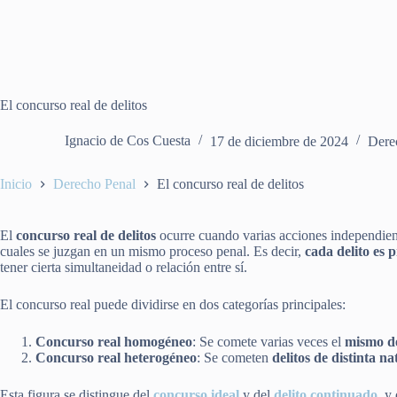
El concurso real de delitos
Ignacio de Cos Cuesta
17 de diciembre de 2024
Dere
Inicio
Derecho Penal
El concurso real de delitos
El
concurso real de delitos
ocurre cuando varias acciones independien
cuales se juzgan en un mismo proceso penal. Es decir,
cada delito es
tener cierta simultaneidad o relación entre sí.
El concurso real puede dividirse en dos categorías principales:
Concurso real homogéneo
: Se comete varias veces el
mismo de
Concurso real heterogéneo
: Se cometen
delitos de distinta n
Esta figura se distingue del
concurso ideal
y del
delito continuado
, y