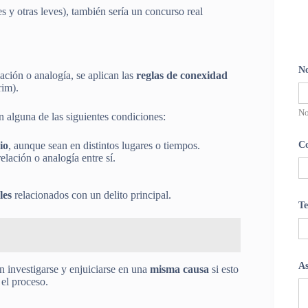
s y otras leves), también sería un concurso real
N
lación o analogía, se aplican las
reglas de conexidad
rim).
N
n alguna de las siguientes condiciones:
io
, aunque sean en distintos lugares o tiempos.
Co
elación o analogía entre sí.
les
relacionados con un delito principal.
Te
A
n investigarse y enjuiciarse en una
misma causa
si esto
el proceso.