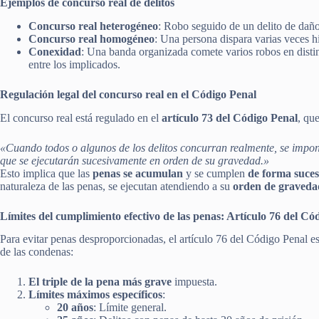
Ejemplos de concurso real de delitos
Concurso real heterogéneo
: Robo seguido de un delito de daño
Concurso real homogéneo
: Una persona dispara varias veces hi
Conexidad
: Una banda organizada comete varios robos en disti
entre los implicados.
Regulación legal del concurso real en el Código Penal
El concurso real está regulado en el
artículo 73 del Código Penal
, que
«Cuando todos o algunos de los delitos concurran realmente, se impon
que se ejecutarán sucesivamente en orden de su gravedad.»
Esto implica que las
penas se acumulan
y se cumplen
de forma suces
naturaleza de las penas, se ejecutan atendiendo a su
orden de graveda
Límites del cumplimiento efectivo de las penas: Artículo 76 del Có
Para evitar penas desproporcionadas, el artículo 76 del Código Penal e
de las condenas:
El triple de la pena más grave
impuesta.
Límites máximos específicos
:
20 años
: Límite general.