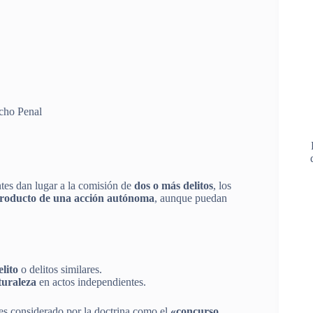
cho Penal
tes dan lugar a la comisión de
dos o más delitos
, los
 producto de una acción autónoma
, aunque puedan
lito
o delitos similares.
aturaleza
en actos independientes.
 es considerado por la doctrina como el
«concurso