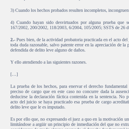
3) Cuando los hechos probados resulten incompletos, incongruente
4) Cuando hayan sido desvirtuados por alguna prueba que s
167/2002, 200/2002, 118/2003, 6/2004, 105/2005; SSTS de 26 de
2.-
Pues bien, de la actividad probatoria practicada en el acto del 
toda duda razonable, salvo patente error en la apreciación de la 
defendida de delito leve alguno de daños.
Y ello atendiendo a las siguientes razones.
[…]
La prueba de los hechos, para enervar el derecho fundamental 
preciso de cargo que en este caso no concurre dada la ausenc
deducirse la declaración fáctica contenida en la sentencia. No p
acto del juicio se haya practicado esa prueba de cargo acredita
delito leve que le es imputado.
Es por ello que, no expresando el juez a quo en la motivación un 
limitándose a argüir un principio de inmediación del que no ext