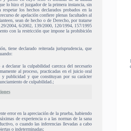
e lo hizo el juzgador de la primera instancia, sin
 a respetar los hechos declarados probados en la
 recurso de apelación confiere plenas facultades al
lanteen, sean de hecho o de Derecho, por tratarse
129/2004, 6/2002, 139/2000, 120/1994, 157/1995
ento con la restricción que impone la prohibición
ón, tiene declarado reiterada jurisprudencia, que
cuando:
a declarar la culpabilidad carezca del necesario
mamente al proceso, practicadas en el juicio oral
d y publicidad y que constituyan por su carácter
nunciamiento de culpabilidad.;
ciones
ente error en la apreciación de la prueba, habiendo
s máximas de experiencia o a las normas de la sana
ductivo, o cuando las inferencias llevadas a cabo
iertas o indeterminadas;