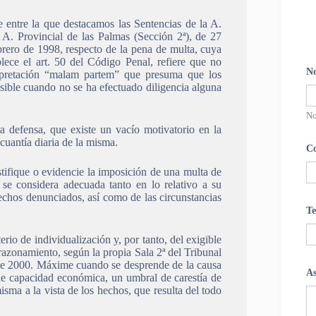
e entre la que destacamos las Sentencias de la A.
 A. Provincial de las Palmas (Sección 2ª), de 27
brero de 1998, respecto de la pena de multa, cuya
lece el art. 50 del Código Penal, refiere que no
N
rpretación “malam partem” que presuma que los
ible cuando no se ha efectuado diligencia alguna
N
ta defensa, que existe un vacío motivatorio en la
 cuantía diaria de la misma.
Co
tifique o evidencie la imposición de una multa de
e considera adecuada tanto en lo relativo a su
echos denunciados, así como de las circunstancias
Te
erio de individualización y, por tanto, del exigible
azonamiento, según la propia Sala 2ª del Tribunal
e 2000. Máxime cuando se desprende de la causa
A
 de capacidad económica, un umbral de carestía de
isma a la vista de los hechos, que resulta del todo