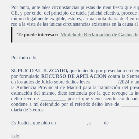
Por tanto, ante tales circunstancias puestas de manifiesto que su
CE, y por ende, del principio de tutela judicial efectiva, procede 
mínima legalmente exigible, esto es, a una cuota diaria de 3 euro
reo a la vista de las únicas circunstancias existentes en la causa al
Te puede interesar:
Modelo de Reclamación de Gastos de
Por todo ello,
SUPLICO AL JUZGADO,
que teniendo por presentado en tiem
por formulado
RECURSO DE APELACION
contra la Sente
en los autos de Juicio sobre delitos leves ___________/2024 y una
la Audiencia Provincial de Madrid para la tramitación del pres
estimación del mismo, dicte sentencia por la que revoque la i
delito leve de __________ por el que viene siendo condenado,
condene a mi defendido por el referido delito leve de ______
diaria de 3 euros.
Es Justicia que pido en ____________, a ____ de ___________
Ldo.