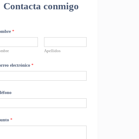
Contacta conmigo
ombre
*
ombre
Apellidos
rreo electrónico
*
léfono
sunto
*