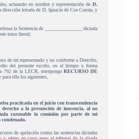
les, actuando en nombre y representación de
D.
 dirección letrada de D. Ignacio de Cos Cuesta, y
efensa la Sentencia de _______________ dictada
te tenor literal;
reses de mi representado y no conforme a Derecho,
edio del presente escrito, en el tiempo y forma
0 a 792 de la LECR, interpongo
RECURSO DE
para ello los siguientes,
eba practicada en el juicio con transcendencia
l derecho a la presunción de inocencia, al no
 duda razonable la comisión por parte de mi
do condenado.
ecurso de apelación contra las sentencias dictadas
o y pleno en cuyo seno el tribunal de la alzada