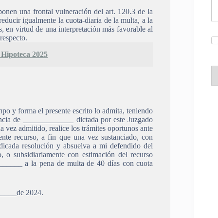
ponen una frontal vulneración del art. 120.3 de la
reducir igualmente la cuota-diaria de la multa, a la
s, en virtud de una interpretación más favorable al
 respecto.
 Hipoteca 2025
po y forma el presente escrito lo admita, teniendo
ncia de _____________ dictada por este Juzgado
 vez admitido, realice los trámites oportunos ante
ente recurso, a fin que una vez sustanciado, con
ndicada resolución y absuelva a mi defendido del
 o subsidiariamente con estimación del recurso
_______ a la pena de multa de 40 días con cuota
_____de 2024.