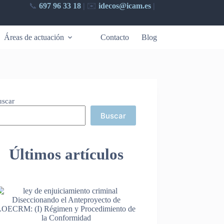
📞
697 96 33 18
|
✉️​
idecos@icam.es
|
Áreas de actuación
Contacto
Blog
uscar
Buscar
Últimos artículos
Diseccionando el Anteproyecto de
LOECRM: (I) Régimen y Procedimiento de
la Conformidad