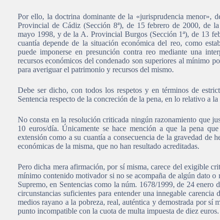
Por ello, la doctrina dominante de la «jurisprudencia menor», d
Provincial de Cádiz (Sección 8ª), de 15 febrero de 2000, de la
mayo 1998, y de la A. Provincial Burgos (Sección 1ª), de 13 fe
cuantía depende de la situación económica del reo, como estab
puede imponerse en presunción contra reo mediante una inte
recursos económicos del condenado son superiores al mínimo pos
para averiguar el patrimonio y recursos del mismo.
Debe ser dicho, con todos los respetos y en términos de estric
Sentencia respecto de la concreción de la pena, en lo relativo a la
No consta en la resolución criticada ningún razonamiento que jus
10 euros/día. Únicamente se hace mención a que la pena que s
extensión como a su cuantía a consecuencia de la gravedad de h
económicas de la misma, que no han resultado acreditadas.
Pero dicha mera afirmación, por sí misma, carece del exigible crit
mínimo contenido motivador si no se acompaña de algún dato o r
Supremo, en Sentencias como la núm. 1678/1999, de 24 enero d
circunstancias suficientes para entender una innegable carencia
medios rayano a la pobreza, real, auténtica y demostrada por sí m
punto incompatible con la cuota de multa impuesta de diez euros.