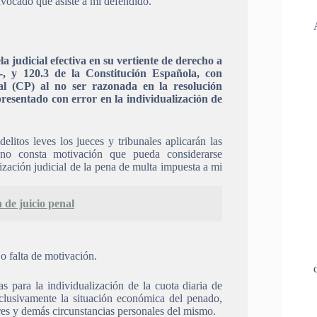
vocado que asiste a mi defendido.
 judicial efectiva en su vertiente de derecho a
, y 120.3 de la Constitución Española, con
al (CP) al no ser razonada en la resolución
resentado con error en la individualización de
elitos leves los jueces y tribunales aplicarán las
 no consta motivación que pueda considerarse
ización judicial de la pena de multa impuesta a mi
 de juicio penal
o falta de motivación.
s para la individualización de la cuota diaria de
clusivamente la situación económica del penado,
ares y demás circunstancias personales del mismo.