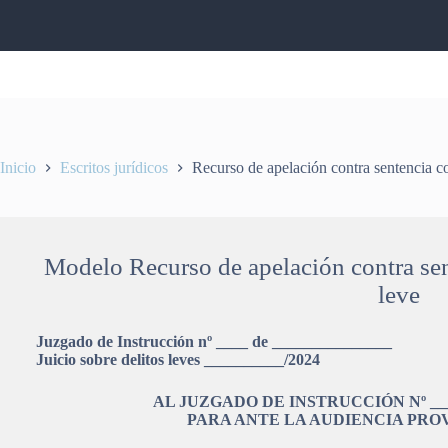
Saltar
al
contenido
Inicio
Escritos jurídicos
Recurso de apelación contra sentencia co
Modelo Recurso de apelación contra sen
leve
Juzgado de Instrucción nº ____ de _______________
Juicio sobre delitos leves __________/2024
AL JUZGADO DE INSTRUCCIÓN Nº ____
PARA ANTE LA AUDIENCIA PRO