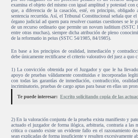
examina el objeto del mismo con igual amplitud y potestad con qu
que, a diferencia de la casación, esté, en principio, obligado
sentencia recurrida. Así, el Tribunal Constitucional señala que el
órgano judicial ad quem para resolver cuantas cuestiones se le p
de un recurso ordinario que permite un novum iuditium (SSTC 
entre otras muchas), siempre dicha atribución de pleno conocimi
de la reformatio in peius (SSTC 54/1985, 84/1985).
En base a los principios de oralidad, inmediación y contradicci
debe únicamente rectificarse el criterio valorativo del juez a quo 
1) La convicción obtenida por el Juzgador y que le ha llevado 
apoyo de pruebas válidamente constituidas e incorporadas legíti
con todas las garantías de inmediación, contradicción, oralida
incriminatorio, pruebas de cargo aptas para basar en ellas un pro
Te puede interesar:
Escrito solicitando copia de las actua
2) En la valoración conjunta de la prueba exista manifiesto y pat
actuado el juzgador de forma ilógica, arbitraria, contraria a la
critica o cuando existe un evidente fallo en el razonamiento de
sean explicadas de forma insuficiente y resulten excesivamente ab