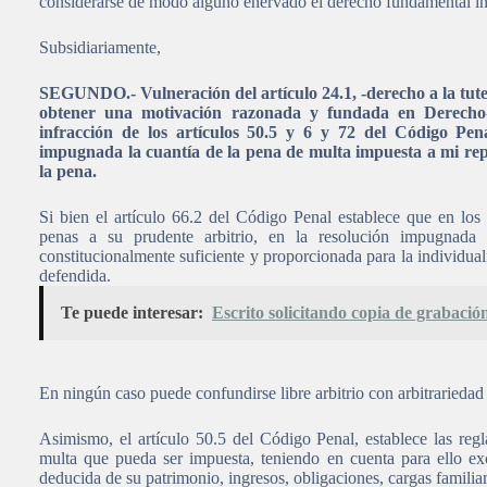
considerarse de modo alguno enervado el derecho fundamental in
Subsidiariamente,
SEGUNDO.- Vulneración del artículo 24.1, -derecho a la tutela
obtener una motivación razonada y fundada en Derecho-
infracción de los artículos 50.5 y 6 y 72 del Código Pen
impugnada la cuantía de la pena de multa impuesta a mi rep
la pena.
Si bien el artículo 66.2 del Código Penal establece que en los d
penas a su prudente arbitrio, en la resolución impugnada
constitucionalmente suficiente y proporcionada para la individual
defendida.
Te puede interesar:
Escrito solicitando copia de grabación
En ningún caso puede confundirse libre arbitrio con arbitrariedad 
Asimismo, el artículo 50.5 del Código Penal, establece las regla
multa que pueda ser impuesta, teniendo en cuenta para ello ex
deducida de su patrimonio, ingresos, obligaciones, cargas famili