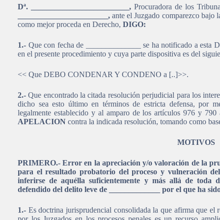
Dª. _________________________,
Procuradora de los Tribuna
_______________________,
ante el Juzgado comparezco bajo la
como mejor proceda en Derecho,
DIGO:
1.-
Que con fecha de ______________ se ha notificado a esta D
en el presente procedimiento y cuya parte dispositiva es del siguien
<< Que DEBO CONDENAR Y CONDENO a [..]>>.
2.-
Que encontrado la citada resolución perjudicial para los inte
dicho sea esto último en términos de estricta defensa, por m
legalmente establecido y al amparo de los artículos 976 y 79
APELACION
contra la indicada resolución, tomando como base 
MOTIVOS
PRIMERO.- Error en la apreciación y/o valoración de la pru
para el resultado probatorio del proceso y vulneración de
inferirse de aquélla suficientemente y más allá de toda
defendido del delito leve de _____________ por el que ha si
1.-
Es doctrina jurisprudencial consolidada la que afirma que el r
por los Juzgados en los procesos penales es un recurso ampli