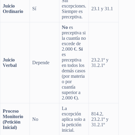
Sin
Juicio
excepciones.
Sí
23.1 y 31.1
Ordinario
Siempre es
preceptiva.
No
es
preceptiva si
la cuantía no
excede de
2.000 €.
Sí
es
Juicio
preceptiva
23.2.1º y
Depende
Verbal
en todos los
31.2.1º
demás casos
(por materia
o por
cuantía
superior a
2.000 €).
La
Proceso
excepción
814.2,
Monitorio
No
aplica solo a
23.2.1º y
(Petición
la petición
31.2.1º
Inicial)
inicial.