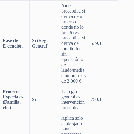
No
es
preceptiva si
deriva de un
proceso
donde no lo
fue.
Sí
es
preceptiva si
Fase de
Sí (Regla
deriva de
539.1
Ejecución
General)
monitorio
sin
oposición o
de
laudo/media
ción por más
de 2.000 €.
Procesos
La regla
Especiales
general es la
Sí
750.1
(Familia,
intervención
etc.)
preceptiva.
Aplica solo
al abogado
para: