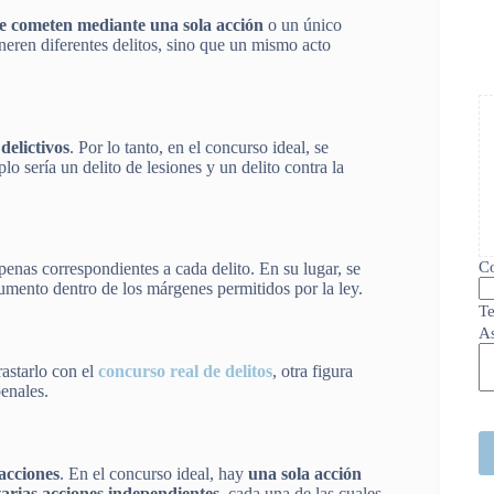
 se cometen mediante una sola acción
o un único
neren diferentes delitos, sino que un mismo acto
delictivos
. Por lo tanto, en el concurso ideal, se
 sería un delito de lesiones y un delito contra la
Co
penas correspondientes a cada delito. En su lugar, se
umento dentro de los márgenes permitidos por la ley.
Te
A
rastarlo con el
concurso real de delitos
, otra figura
enales.
acciones
. En el concurso ideal, hay
una sola acción
arias acciones independientes
, cada una de las cuales