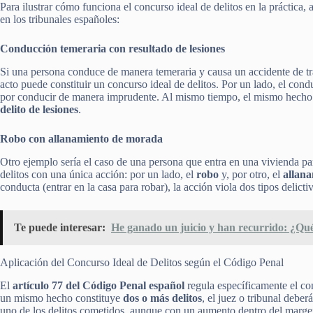
Para ilustrar cómo funciona el concurso ideal de delitos en la práctica,
en los tribunales españoles:
Conducción temeraria con resultado de lesiones
Si una persona conduce de manera temeraria y causa un accidente de t
acto puede constituir un concurso ideal de delitos. Por un lado, el co
por conducir de manera imprudente. Al mismo tiempo, el mismo hecho h
delito de lesiones
.
Robo con allanamiento de morada
Otro ejemplo sería el caso de una persona que entra en una vivienda pa
delitos con una única acción: por un lado, el
robo
y, por otro, el
allan
conducta (entrar en la casa para robar), la acción viola dos tipos delictiv
Te puede interesar:
He ganado un juicio y han recurrido: ¿Qué
Aplicación del Concurso Ideal de Delitos según el Código Penal
El
artículo 77 del Código Penal español
regula específicamente el con
un mismo hecho constituye
dos o más delitos
, el juez o tribunal debe
uno de los delitos cometidos, aunque con un aumento dentro del margen