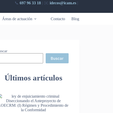
📞
697 96 33 18
|
✉️​
idecos@icam.es
|
Áreas de actuación
Contacto
Blog
uscar
Buscar
Últimos artículos
Diseccionando el Anteproyecto de
LOECRM: (I) Régimen y Procedimiento de
la Conformidad