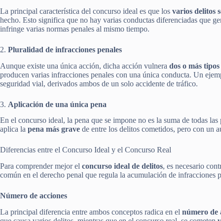
La principal característica del concurso ideal es que los
varios delitos
hecho. Esto significa que no hay varias conductas diferenciadas que ge
infringe varias normas penales al mismo tiempo.
2.
Pluralidad de infracciones penales
Aunque existe una única acción, dicha acción vulnera
dos o más tipos 
producen varias infracciones penales con una única conducta. Un ejemplo
seguridad vial, derivados ambos de un solo accidente de tráfico.
3.
Aplicación de una única pena
En el concurso ideal, la pena que se impone no es la suma de todas las 
aplica la
pena más grave
de entre los delitos cometidos, pero con un a
Diferencias entre el Concurso Ideal y el Concurso Real
Para comprender mejor el
concurso ideal de delitos
, es necesario cont
común en el derecho penal que regula la acumulación de infracciones p
Número de acciones
La principal diferencia entre ambos conceptos radica en el
número de 
que causa varios delitos, mientras que en el concurso real, se cometen
v