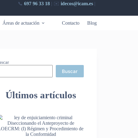
📞
697 96 33 18
|
✉️​
idecos@icam.es
|
Áreas de actuación
Contacto
Blog
uscar
Buscar
Últimos artículos
Diseccionando el Anteproyecto de
LOECRM: (I) Régimen y Procedimiento de
la Conformidad