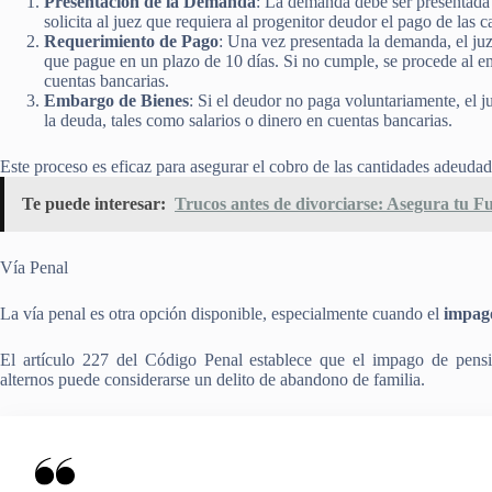
Presentación de la Demanda
: La demanda debe ser presentada
solicita al juez que requiera al progenitor deudor el pago de las 
Requerimiento de Pago
: Una vez presentada la demanda, el ju
que pague en un plazo de 10 días. Si no cumple, se procede al em
cuentas bancarias.
Embargo de Bienes
: Si el deudor no paga voluntariamente, el 
la deuda, tales como salarios o dinero en cuentas bancarias.
Este proceso es eficaz para asegurar el cobro de las cantidades adeudada
Te puede interesar:
Trucos antes de divorciarse: Asegura tu F
Vía Penal
La vía penal es otra opción disponible, especialmente cuando el
impago
El artículo 227 del Código Penal establece que el impago de pens
alternos puede considerarse un delito de abandono de familia.