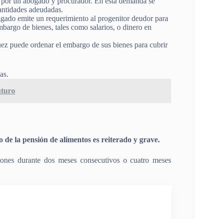
 por un abogado y procurador. En esta demanda se
cantidades adeudadas.
zgado emite un requerimiento al progenitor deudor para
bargo de bienes, tales como salarios, o dinero en
juez puede ordenar el embargo de sus bienes para cubrir
s​.
uturo
 de la pensión de alimentos es reiterado y grave.
iones durante dos meses consecutivos o cuatro meses