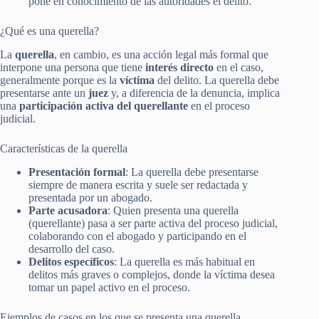
pone en conocimiento de las autoridades el delito.
¿Qué es una querella?
La
querella
, en cambio, es una acción legal más formal que
interpone una persona que tiene
interés directo
en el caso,
generalmente porque es la
víctima
del delito. La querella debe
presentarse ante un
juez
y, a diferencia de la denuncia, implica
una
participación activa del querellante
en el proceso
judicial.
Características de la querella
Presentación formal
: La querella debe presentarse
siempre de manera escrita y suele ser redactada y
presentada por un abogado.
Parte acusadora
: Quien presenta una querella
(querellante) pasa a ser parte activa del proceso judicial,
colaborando con el abogado y participando en el
desarrollo del caso.
Delitos específicos
: La querella es más habitual en
delitos más graves o complejos, donde la víctima desea
tomar un papel activo en el proceso.
Ejemplos de casos en los que se presenta una querella