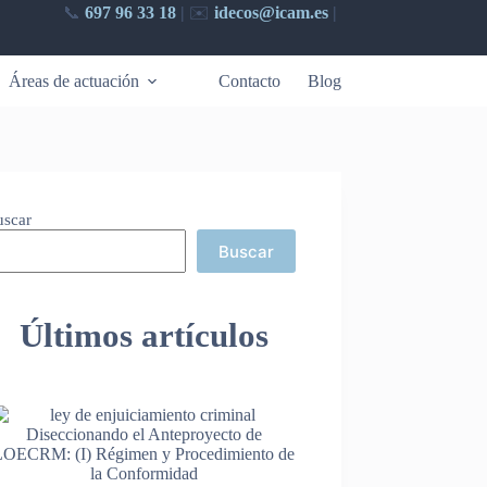
📞
697 96 33 18
|
✉️​
idecos@icam.es
|
Áreas de actuación
Contacto
Blog
uscar
Buscar
Últimos artículos
Diseccionando el Anteproyecto de
LOECRM: (I) Régimen y Procedimiento de
la Conformidad