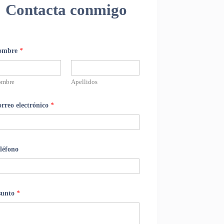
Contacta conmigo
ombre
*
ombre
Apellidos
rreo electrónico
*
léfono
sunto
*