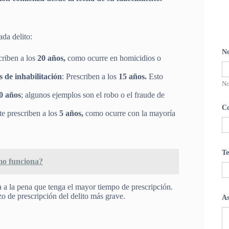
da delito:
N
criben a los
20 años,
como ocurre en homicidios o
s de inhabilitación
: Prescriben a los
15 años.
Esto
N
0 años
; algunos ejemplos son el robo o el fraude de
Co
e prescriben a los
5 años,
como ocurre con la mayoría
Te
mo funciona?
a a la pena que tenga el mayor tiempo de prescripción.
zo de prescripción del delito más grave​.
A