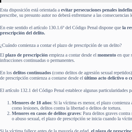
Esta disposición está orientada a
evitar persecuciones penales indefi
prescribe, su presunto autor no deberá enfrentarse a las consecuencias l
En este sentido el artículo 130.1.6º del Código Penal dispone que
la r
prescripción del delito.
¿Cuándo comienza a contar el plazo de prescripción de un delito?
El
plazo de prescripción
empieza a contar desde el
momento
en que 
infracciones continuadas o permanentes.
En los
delitos continuados
(como delitos de agresión sexual repetidos
de prescripción comienza a contarse desde el
último acto delictivo o c
El artículo 132.1 del Código Penal establece algunas particularidades 
Menores de 18 años
: Si la víctima es menor, el plazo comienz
como lesiones, delitos contra la libertad o delitos de tortura.
Menores en casos de delitos graves
: Para delitos graves contr
o abuso sexual, el plazo de prescripción se inicia cuando la víc
Si la víctima fallece antes de la mayoría de edad,
el plazo de prescripc