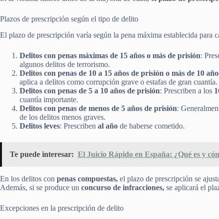
Plazos de prescripción según el tipo de delito
El plazo de prescripción varía según la pena máxima establecida para ca
Delitos con penas máximas de 15 años o más de prisión
: Pres
algunos delitos de terrorismo.
Delitos con penas de 10 a 15 años de prisión o más de 10 año
aplica a delitos como corrupción grave o estafas de gran cuantía.
Delitos con penas de 5 a 10 años de prisión
: Prescriben a los
1
cuantía importante.
Delitos con penas de menos de 5 años de prisión
: Generalment
de los delitos menos graves.
Delitos leves
: Prescriben
al año
de haberse cometido.
Te puede interesar:
El Juicio Rápido en España: ¿Qué es y có
En los delitos con
penas compuestas,
el plazo de prescripción se ajust
Además, si se produce un
concurso de infracciones,
se aplicará el pla
Excepciones en la prescripción de delito