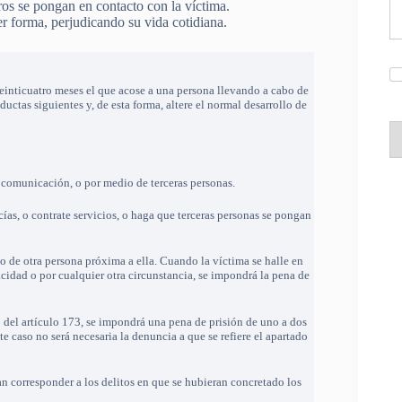
ros se pongan en contacto con la víctima.
r forma, perjudicando su vida cotidiana.
 veinticuatro meses el que acose a una persona llevando a cabo de
ductas siguientes y, de esta forma, altere el normal desarrollo de
e comunicación, o por medio de terceras personas.
ías, o contrate servicios, o haga que terceras personas se pongan
nio de otra persona próxima a ella. Cuando la víctima se halle en
cidad o por cualquier otra circunstancia, se impondrá la pena de
 2 del artículo 173, se impondrá una pena de prisión de uno a dos
te caso no será necesaria la denuncia a que se refiere el apartado
an corresponder a los delitos en que se hubieran concretado los