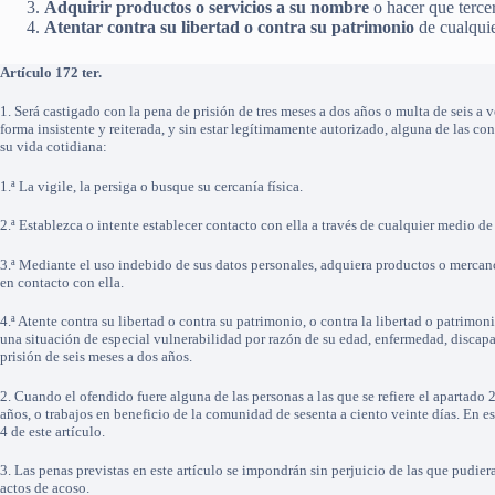
Adquirir productos o servicios a su nombre
o hacer que terce
Atentar contra su libertad o contra su patrimonio
de cualquie
Artículo 172 ter.
1. Será castigado con la pena de prisión de tres meses a dos años o multa de seis a
forma insistente y reiterada, y sin estar legítimamente autorizado, alguna de las con
su vida cotidiana:
1.ª La vigile, la persiga o busque su cercanía física.
2.ª Establezca o intente establecer contacto con ella a través de cualquier medio d
3.ª Mediante el uso indebido de sus datos personales, adquiera productos o mercanc
en contacto con ella.
4.ª Atente contra su libertad o contra su patrimonio, o contra la libertad o patrimo
una situación de especial vulnerabilidad por razón de su edad, enfermedad, discapa
prisión de seis meses a dos años.
2. Cuando el ofendido fuere alguna de las personas a las que se refiere el apartado
años, o trabajos en beneficio de la comunidad de sesenta a ciento veinte días. En es
4 de este artículo.
3. Las penas previstas en este artículo se impondrán sin perjuicio de las que pudier
actos de acoso.