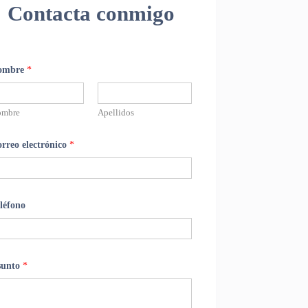
Contacta conmigo
ombre
*
ombre
Apellidos
rreo electrónico
*
léfono
sunto
*