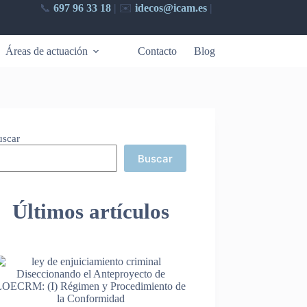
📞
697 96 33 18
|
✉️​
idecos@icam.es
|
Áreas de actuación
Contacto
Blog
uscar
Buscar
Últimos artículos
Diseccionando el Anteproyecto de
LOECRM: (I) Régimen y Procedimiento de
la Conformidad