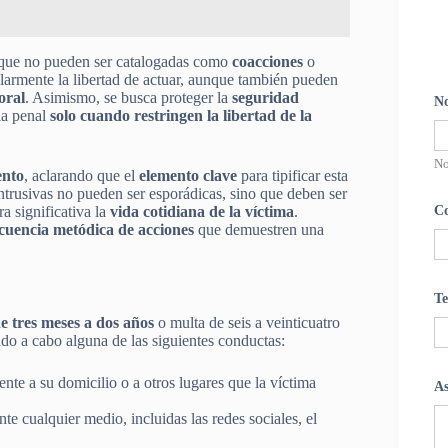
s que no pueden ser catalogadas como
coacciones
o
ularmente la libertad de actuar, aunque también pueden
oral
. Asimismo, se busca proteger la
seguridad
N
ia penal
solo cuando restringen la libertad de la
N
ento
, aclarando que el
elemento clave
para tipificar esta
intrusivas no pueden ser esporádicas, sino que deben ser
a significativa la
vida cotidiana de la víctima
.
Co
cuencia metódica de acciones
que demuestren una
Te
e tres meses a dos años
o multa de seis a veinticuatro
ndo a cabo alguna de las siguientes conductas:
nte a su domicilio o a otros lugares que la víctima
A
te cualquier medio, incluidas las redes sociales, el