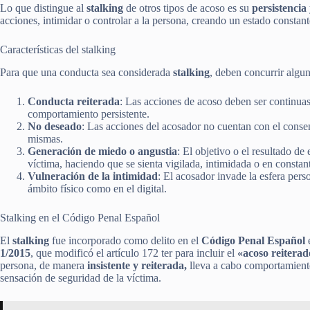
Lo que distingue al
stalking
de otros tipos de acoso es su
persistencia
acciones, intimidar o controlar a la persona, creando un estado constan
Características del stalking
Para que una conducta sea considerada
stalking
, deben concurrir algu
Conducta reiterada
: Las acciones de acoso deben ser continuas
comportamiento persistente.
No deseado
: Las acciones del acosador no cuentan con el consen
mismas.
Generación de miedo o angustia
: El objetivo o el resultado de 
víctima, haciendo que se sienta vigilada, intimidada o en constant
Vulneración de la intimidad
: El acosador invade la esfera perso
ámbito físico como en el digital.
Stalking en el Código Penal Español
El
stalking
fue incorporado como delito en el
Código Penal Español
e
1/2015
, que modificó el artículo 172 ter para incluir el
«acoso reiterad
persona, de manera
insistente y reiterada,
lleva a cabo comportamient
sensación de seguridad de la víctima.