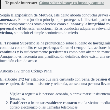
Te puede interesar:
Cómo saber si estoy en busca y captura
Según la
Exposición de Motivos
, este delito aborda conductas grave
amenazas
. El bien jurídico principal que protege es la
libertad
, partic
verse comprometidos otros derechos como el
honor
y la
integridad m
personal
o el bienestar emocional. Estas conductas adquieren relevanc
víctima,
sin incluir el simple sentimiento de miedo.
El
Tribunal Supremo
se ha pronunciado sobre el delito de
hostigami
conducta como delito es su
prolongación en el tiempo
. Las acciones 
continuas
y lo suficientemente
persistentes
como para alterar de maner
Aunque no es necesaria una planificación detallada, debe existir una
se
intención clara de acoso.
Artículo 172 ter del Código Penal
El
artículo 172 ter
establece que será castigado con
pena de prisión d
meses quien, de forma insistente y reiterada, acose a una persona lleva
Vigilar o seguir
a la persona acosada, o aproximarse insistenteme
frecuente.
Establecer o intentar establecer contacto
con la víctima median
correo electrónico o las llamadas telefónicas.