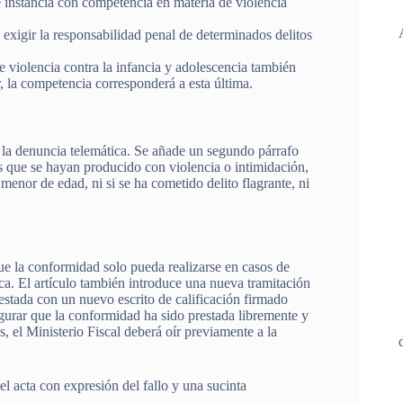
e instancia con competencia en materia de violencia
 exigir la responsabilidad penal de determinados delitos
e violencia contra la infancia y adolescencia también
, la competencia corresponderá a esta última.
a la denuncia telemática. Se añade un segundo párrafo
s que se hayan producido con violencia o intimidación,
s menor de edad, ni si se ha cometido delito flagrante, ni
ue la conformidad solo pueda realizarse en casos de
ca. El artículo también introduce una nueva tramitación
estada con un nuevo escrito de calificación firmado
egurar que la conformidad ha sido prestada libremente y
 el Ministerio Fiscal deberá oír previamente a la
l acta con expresión del fallo y una sucinta