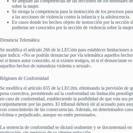
Se amplían las competencias de las secciones de los tribunales d
sobre la mujer.
Se otorga la competencia para la instrucción de los procesos para
a las secciones de violencia contra la infancia y la adolescencia.
En casos donde los hechos objeto de instrucción por la sección d
pudieran ser conocidos por la sección de violencia sobre la mujer
Denuncia Telemática
Se modifica el artículo 266 de la LECrim para establecer limitaciones 
que indica: «No se podrán denunciar por vía telemática aquellos hecho
ni si tienen autor conocido, ni si existen testigos, ni si el denunciante e
aquellos hechos de naturaleza violenta o sexual».
Régimen de Conformidad
Se modifica el artículo 655 de la LECrim, eliminando la previsión de q
pena correctiva, permitiendo así la conformidad sin limitación penológi
en caso de conformidad, estableciendo la posibilidad de que esta sea pr
conjuntamente por las partes. El tribunal deberá oír al acusado para as
con conocimiento de las consecuencias. Además, en determinados casos,
víctima o perjudicado, aunque no estén personados.
La sentencia de conformidad se dictará oralmente y se documentará en e
motivación, sin perjuicio de su ulterior redacción.