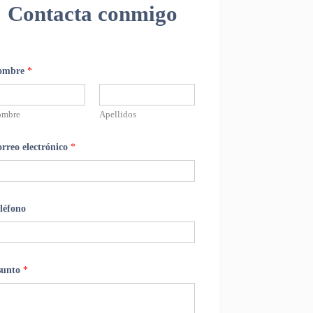
Contacta conmigo
ombre
*
ombre
Apellidos
rreo electrónico
*
léfono
sunto
*