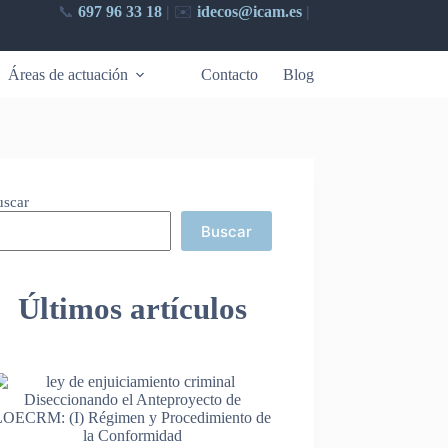
📞
697 96 33 18
|
✉️​
idecos@icam.es
|
Áreas de actuación
Contacto
Blog
uscar
Buscar
Últimos artículos
Diseccionando el Anteproyecto de
LOECRM: (I) Régimen y Procedimiento de
la Conformidad