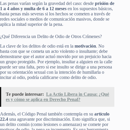
Las penas varían según la gravedad del caso: desde
prisión de
1 a 4 años y multa de 6 a 12 meses
en los supuestos básicos,
hasta penas más severas si los hechos se cometen a través de
redes sociales o medios de comunicación masivos, donde se
aplica la mitad superior de la pena.
¿Qué Diferencia un Delito de Odio de Otros Crímenes?
La clave de los delitos de odio está en la
motivación
. No
basta con que se cometa un acto violento o insultante; debe
demostrarse que el autor actuó movido por un prejuicio hacia
un grupo protegido. Por ejemplo, insultar a alguien en la calle
puede ser una falta, pero si ese insulto se dirige a una persona
por su orientación sexual con la intención de humillarla o
incitar al odio, podría calificarse como delito de odio.
Te puede interesar:
La Actio Libera in Causa: ¿Qué
es y cómo se aplica en Derecho Penal?
Además, el Código Penal también contempla en su
artículo
22.4
una agravante por discriminación. Esto significa que, si
un delito común (como lesiones o amenazas) se comete por
motivos de odio, la pena se incrementa. Es una herramienta