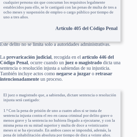
cualquier persona sin que concurran los requisitos legalmente
establecidos para ello, se le castigará con las penas de multa de tres a
ocho meses y suspensión de empleo o cargo público por tiempo de
uno a tres años.
Artículo 405 del Código Penal
Este delito no se limita solo a autoridades administrativas.
La
prevaricación judicial
, recogida en el
artículo 446 del
Código Penal
, ocurre cuando un
juez o magistrado
dicta una
sentencia o resolución injusta a sabiendas de su injusticia.
También incluye actos como
negarse a juzgar
o
retrasar
intencionadamente
un proceso.
El juez o magistrado que, a sabiendas, dictare sentencia o resolución
injusta será castigado:
1.º Con la pena de prisión de uno a cuatro años si se trata de
sentencia injusta contra el reo en causa criminal por delito grave o
menos grave y la sentencia no hubiera llegado a ejecutarse, y con la
misma pena en su mitad superior y multa de doce a veinticuatro
meses si se ha ejecutado. En ambos casos se impondrá, además, la
pena de inhabilitación absoluta por tiempo de diez a veinte años.