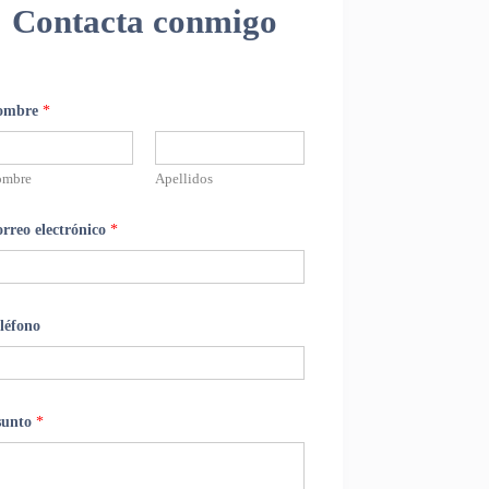
Contacta conmigo
ombre
*
ombre
Apellidos
rreo electrónico
*
léfono
sunto
*