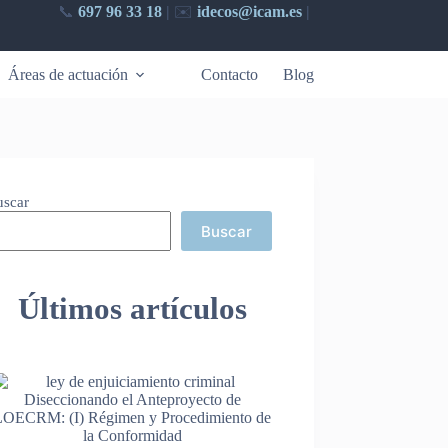
📞
697 96 33 18
|
✉️​
idecos@icam.es
|
Áreas de actuación
Contacto
Blog
uscar
Buscar
Últimos artículos
Diseccionando el Anteproyecto de
LOECRM: (I) Régimen y Procedimiento de
la Conformidad