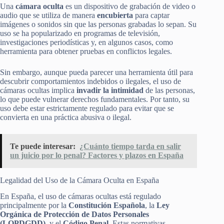
Una
cámara oculta
es un dispositivo de grabación de video o
audio que se utiliza de manera
encubierta
para captar
imágenes o sonidos sin que las personas grabadas lo sepan. Su
uso se ha popularizado en programas de televisión,
investigaciones periodísticas y, en algunos casos, como
herramienta para obtener pruebas en conflictos legales.
Sin embargo, aunque pueda parecer una herramienta útil para
descubrir comportamientos indebidos o ilegales, el uso de
cámaras ocultas implica
invadir la intimidad
de las personas,
lo que puede vulnerar derechos fundamentales. Por tanto, su
uso debe estar estrictamente regulado para evitar que se
convierta en una práctica abusiva o ilegal.
Te puede interesar:
¿Cuánto tiempo tarda en salir
un juicio por lo penal? Factores y plazos en España
Legalidad del Uso de la Cámara Oculta en España
En España, el uso de cámaras ocultas está regulado
principalmente por la
Constitución Española
, la
Ley
Orgánica de Protección de Datos Personales
(LOPDGDD)
, y el
Código Penal
. Estas normativas