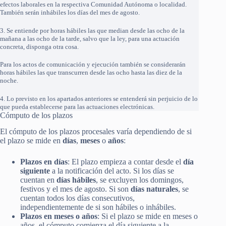
efectos laborales en la respectiva Comunidad Autónoma o localidad.
También serán inhábiles los días del mes de agosto.
3. Se entiende por horas hábiles las que median desde las ocho de la
mañana a las ocho de la tarde, salvo que la ley, para una actuación
concreta, disponga otra cosa.
Para los actos de comunicación y ejecución también se considerarán
horas hábiles las que transcurren desde las ocho hasta las diez de la
noche.
4. Lo previsto en los apartados anteriores se entenderá sin perjuicio de lo
que pueda establecerse para las actuaciones electrónicas.
Cómputo de los plazos
El cómputo de los plazos procesales varía dependiendo de si
el plazo se mide en
días
,
meses
o
años
:
Plazos en días
: El plazo empieza a contar desde el
día
siguiente
a la notificación del acto. Si los días se
cuentan en
días hábiles
, se excluyen los domingos,
festivos y el mes de agosto. Si son
días naturales
, se
cuentan todos los días consecutivos,
independientemente de si son hábiles o inhábiles.
Plazos en meses o años
: Si el plazo se mide en meses o
años, el cómputo comienza el día siguiente a la