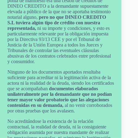
ponía de manifiesto era una cesión de créditos de
DINEO CREDITO a la demandante supuestamente
elevada a público de la que no se aportaba testimonio
notarial alguno,
pero no que DINEO CREDITO
S.L tuviera algún tipo de crédito con nuestra
representada,
ni su importe y condiciones, y esto es
particularmente relevante por la obligación impuesta
por la Directiva 93/13 CEE y por el Tribunal de
Justicia de la Unión Europea a todos los Jueces y
Tribunales de controlar las eventuales cláusulas
abusivas de los contratos celebrados entre profesional
y consumidor.
Ninguno de los documentos aportados resultaba
suficiente para acreditar ni la legitimación activa de la
actora ni la realidad de la deuda, siendo los certificados
que se acompañaban
documentos elaborados
unilateralmente por la demandante que no podían
tener mayor valor probatorio que las alegaciones
contenidas en su demanda,
al no venir corroborados
por otras pruebas que los avalasen.
No acreditándose la existencia de la relación
contractual, la realidad de deuda, ni la consiguiente
obligación asumida por nuestra mandante de realizar
las prestaciones pactadas, ni asimismo la legitimación